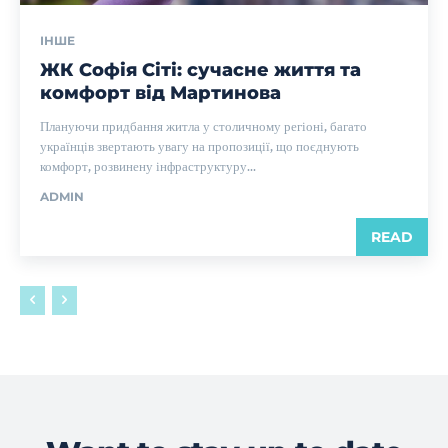
ІНШЕ
ЖК Софія Сіті: сучасне життя та
комфорт від Мартинова
Плануючи придбання житла у столичному регіоні, багато
українців звертають увагу на пропозиції, що поєднують
комфорт, розвинену інфраструктуру...
ADMIN
READ