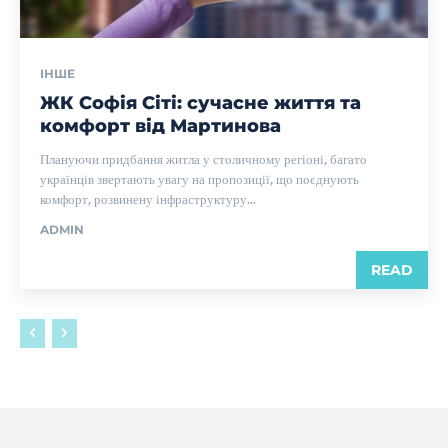
ІНШЕ
ЖК Софія Сіті: сучасне життя та
комфорт від Мартинова
Плануючи придбання житла у столичному регіоні, багато
українців звертають увагу на пропозиції, що поєднують
комфорт, розвинену інфраструктуру...
ADMIN
READ