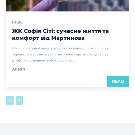
ІНШЕ
ЖК Софія Сіті: сучасне життя та
комфорт від Мартинова
Плануючи придбання житла у столичному регіоні, багато
українців звертають увагу на пропозиції, що поєднують
комфорт, розвинену інфраструктуру...
ADMIN
READ