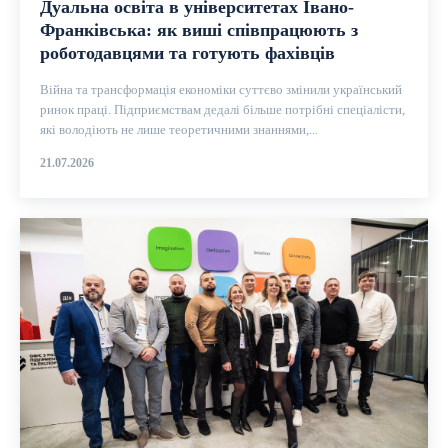
Дуальна освіта в університетах Івано-
Франківська: як виші співпрацюють з
роботодавцями та готують фахівців
Війна та трансформація економіки суттєво змінили український
ринок праці. Підприємствам дедалі більше потрібні спеціалісти,
які володіють не лише теоретичними знаннями,...
21.07.2026