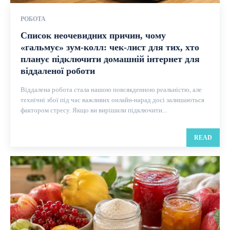
РОБОТА
Список неочевидних причин, чому
«гальмує» зум-колл: чек-лист для тих, хто
планує підключити домашній інтернет для
віддаленої роботи
Віддалена робота стала нашою повсякденною реальністю, але
технічні збої під час важливих онлайн-нарад досі залишаються
фактором стресу. Якщо ви вирішили підключити...
READ