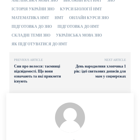
АНГЛІЙСЬКА МОВА ЗНО
ВИСОКИЙ БАЛ НМТ
ЗНО
ІСТОРІЯ УКРАЇНИ ЗНО
КУРСИ БІОЛОГІЇ НМТ
МАТЕМАТИКА НМТ
НМТ
ОНЛАЙН КУРСИ ЗНО
ПІДГОТОВКА ДО ЗНО
ПІДГОТОВКА ДО НМТ
СКЛАДНІ ТЕМИ ЗНО
УКРАЇНСЬКА МОВА ЗНО
ЯК ПІДГОТУВАТИСЯ ДО НМТ
PREVIOUS ARTICLE
NEXT ARTICLE
Сни про волосся: таємниці
День народження хлопчика 1
підсвідомості. Що вони
рік: ідеї святкових дописів для
означають та які прикмети
мам у соцмережах
існують