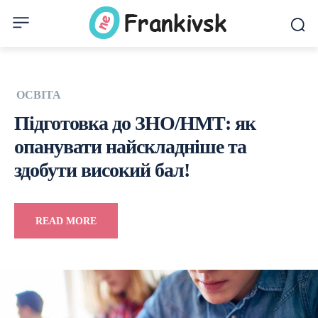
ОСВІТА
Підготовка до ЗНО/НМТ: як
опанувати найскладніше та
здобути високий бал!
READ MORE