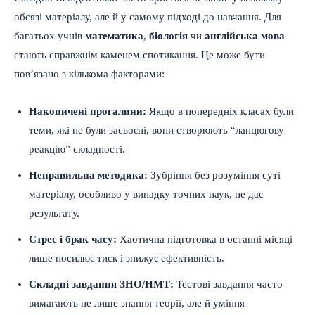
обсязі матеріалу, але й у самому підході до навчання. Для
багатьох учнів
математика
,
біологія
чи
англійська мова
стають справжнім каменем спотикання. Це може бути
пов’язано з кількома факторами:
Накопичені прогалини:
Якщо в попередніх класах були
теми, які не були засвоєні, вони створюють “ланцюгову
реакцію” складності.
Неправильна методика:
Зубріння без розуміння суті
матеріалу, особливо у випадку точних наук, не дає
результату.
Стрес і брак часу:
Хаотична підготовка в останні місяці
лише посилює тиск і знижує ефективність.
Складні завдання ЗНО/НМТ:
Тестові завдання часто
вимагають не лише знання теорії, але й уміння