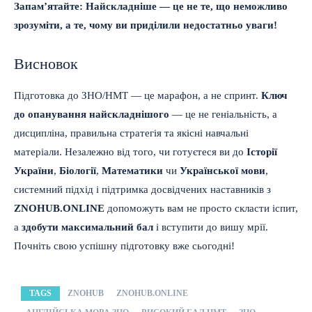
Запам’ятайте: Найскладніше — це не те, що неможливо
зрозуміти, а те, чому ви приділили недостатньо уваги!
Висновок
Підготовка до ЗНО/НМТ — це марафон, а не спринт.
Ключ
до опанування найскладнішого
— це не геніальність, а
дисципліна, правильна стратегія та якісні навчальні
матеріали. Незалежно від того, чи готуєтеся ви до
Історії
України
,
Біології
,
Математики
чи
Української мови
,
системний підхід і підтримка досвідчених наставників з
ZNOHUB.ONLINE
допоможуть вам не просто скласти іспит,
а
здобути максимальний бал
і вступити до вишу мрії.
Почніть свою успішну підготовку вже сьогодні!
TAGS
ZNOHUB
ZNOHUB.ONLINE