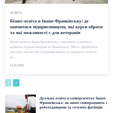
ОСВІТА
Бізнес-освіта в Івано-Франківську: де
навчитися підприємництву, які курси обрати
та які можливості є для ветеранів
Бізнес-освіта в Івано-Франківську є важливою складовою
розвитку підприємництва на Прикарпатті. Місто сформувало
потужну екосистему підтримки малого й середнього бізнесу,
де...
21.07.2026
Дуальна освіта в університетах Івано-
Франківська: як виші співпрацюють з
роботодавцями та готують фахівців