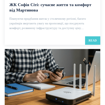
ЖК Софія Сіті: сучасне життя та комфорт
від Мартинова
Плануючи придбання житла у столичному регіоні, багато
українців звертають увагу на пропозиції, що поєднують
комфорт, розвинену інфраструктуру та доступну ціну....
READ